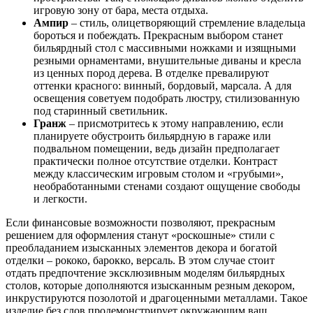
игровую зону от бара, места отдыха.
Ампир
– стиль, олицетворяющий стремление владельца
бороться и побеждать. Прекрасным выбором станет
бильярдный стол с массивными ножками и изящными
резными орнаментами, внушительные диваны и кресла
из ценных пород дерева. В отделке превалируют
оттенки красного: винный, бордовый, марсала. А для
освещения советуем подобрать люстру, стилизованную
под старинный светильник.
Гранж
– присмотритесь к этому направлению, если
планируете обустроить бильярдную в гараже или
подвальном помещении, ведь дизайн предполагает
практически полное отсутствие отделки. Контраст
между классическим игровым столом и «грубыми»,
необработанными стенами создают ощущение свободы
и легкости.
Если финансовые возможности позволяют, прекрасным
решением для оформления станут «роскошные» стили с
преобладанием изысканных элементов декора и богатой
отделки – рококо, барокко, версаль. В этом случае стоит
отдать предпочтение эксклюзивным моделям бильярдных
столов, которые дополняются изысканным резным декором,
инкрустируются позолотой и драгоценными металлами. Такое
изделие без слов продемонстрирует окружающим ваш