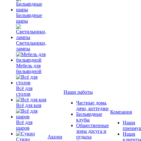
Бильярдные
шары
Светильники,
лампы
Мебель для
бильярдной
Всё для
Наши работы
столов
Частные дома,
Всё для кия
дачи, коттеджи
Компания
Бильярдные
клубы
Всё для
Наши
Общественные
шаров
преимущ
зоны досуга и
Наши
Акции
отдыха
Сукно
клиент