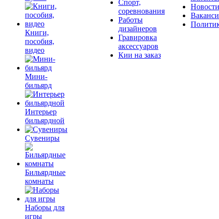
Спорт,
Новост
соревнования
Ваканс
Работы
Полити
дизайнеров
Книги,
Гравировка
пособия,
аксессуаров
видео
Кии на заказ
Мини-
бильярд
Интерьер
бильярдной
Сувениры
Бильярдные
комнаты
Наборы для
игры