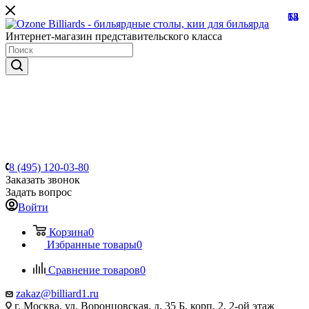
13
68
73
54
12
Интернет-магазин представительского класса
8 (495) 120-03-80
Заказать звонок
Задать вопрос
Войти
Корзина
0
Избранные товары
0
Сравнение товаров
0
zakaz@billiard1.ru
г. Москва, ул. Воронцовская, д. 35 Б, корп. 2, 2-ой этаж