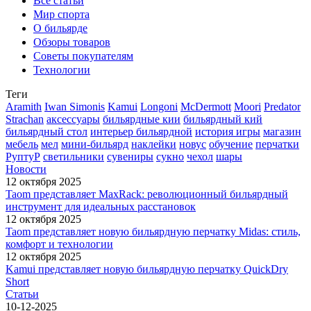
Все статьи
Мир спорта
О бильярде
Обзоры товаров
Советы покупателям
Технологии
Теги
Aramith
Iwan Simonis
Kamui
Longoni
McDermott
Moori
Predator
Strachan
аксессуары
бильярдные кии
бильярдный кий
бильярдный стол
интерьер бильярдной
история игры
магазин
мебель
мел
мини-бильярд
наклейки
новус
обучение
перчатки
РуптуР
светильники
сувениры
сукно
чехол
шары
Новости
12 октября 2025
Taom представляет MaxRack: революционный бильярдный
инструмент для идеальных расстановок
12 октября 2025
Taom представляет новую бильярдную перчатку Midas: стиль,
комфорт и технологии
12 октября 2025
Kamui представляет новую бильярдную перчатку QuickDry
Short
Статьи
10-12-2025