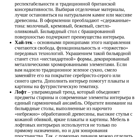
респектабельности и традиционной британской
консервативности. Выбирая отделочные материалы,
лучше остановиться на натуральном камне или массиве
древесины. В оформлении преобладают «сдержанные»
тона: молочный, кремовый, бежевый, светло-
оливковый. Бильярдный стол с брашированной
поверхностью подчеркнет преимущества интерьера.
Хай-тек
– основными принципами этого направления
считаются свобода, функциональность и «торжество»
передовых технологий. Украшением такой бильярдной
станет стол «нестандартной» формы, декорированный
металлическими хромированными элементами. Если
вам надоело традиционное зеленое сукно, смело
заменяйте его на покрытие серебристо-серого или
синего цвета. Дополнить интерьер помогут плакаты и
картины на футуристическую тематику.
Лофт
– ультрамодный тренд, который объединяет
предметы старины и современные элементы интерьера в
единый гармоничный ансамбль. Обратите внимание на
бильярдные столы, выполненные из нарочито
«небрежно» обработанной древесины, высокие стулья с
кожаной обивкой, яркие плакаты и картины. Мебель в
лофтовых интерьерах используется не только по
прямому назначению, но и для зонирования
пространства. Так, с помощью диванов можно отделить