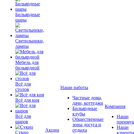
Бильярдные
шары
Светильники,
лампы
Мебель для
бильярдной
Всё для
Наши работы
столов
Частные дома,
Всё для кия
дачи, коттеджи
Компания
Бильярдные
клубы
Всё для
Наши
Общественные
шаров
преимущ
зоны досуга и
Наши
Акции
отдыха
Сукно
клиент