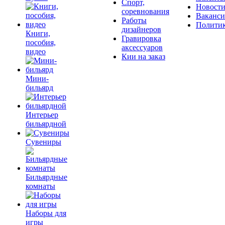
Спорт,
Новост
соревнования
Ваканс
Работы
Полити
дизайнеров
Книги,
Гравировка
пособия,
аксессуаров
видео
Кии на заказ
Мини-
бильярд
Интерьер
бильярдной
Сувениры
Бильярдные
комнаты
Наборы для
игры