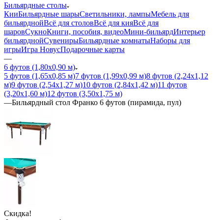
Бильярдные столы
Кии
Бильярдные шары
Светильники, лампы
Мебель для
бильярдной
Всё для столов
Всё для кия
Всё для
шаров
Сукно
Книги, пособия, видео
Мини-бильярд
Интерьер
бильярдной
Сувениры
Бильярдные комнаты
Наборы для
игры
Игра Новус
Подарочные карты
—
6 футов (1,80х0,90 м)
5 футов (1,65х0,85 м)
7 футов (1,99х0,99 м)
8 футов (2,24х1,12
м)
9 футов (2,54х1,27 м)
10 футов (2,84х1,42 м)
11 футов
(3,20х1,60 м)
12 футов (3,50х1,75 м)
—
Бильярдный стол Франко 6 футов (пирамида, пул)
Скидка!