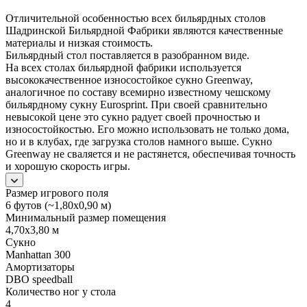
Отличительной особенностью всех бильярдных столов
Шадринской Бильярдной Фабрики являются качественные
материалы и низкая стоимость.
Бильярдный стол поставляется в разобранном виде.
На всех столах бильярдной фабрики используется
высококачественное износостойкое сукно Greenway,
аналогичное по составу всемирно известному чешскому
бильярдному сукну Eurosprint. При своей сравнительно
невысокой цене это сукно радует своей прочностью и
износостойкостью. Его можно использовать не только дома,
но и в клубах, где загрузка столов намного выше. Сукно
Greenway не сваляется и не растянется, обеспечивая точность
и хорошую скорость игры.
Размер игрового поля
6 футов (~1,80х0,90 м)
Минимальный размер помещения
4,70х3,80 м
Сукно
Manhattan 300
Амортизаторы
DBO speedball
Количество ног у стола
4