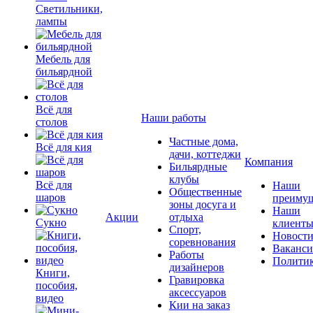
Светильники,
лампы
Мебель для
бильярдной
Всё для
Наши работы
столов
Частные дома,
Всё для кия
дачи, коттеджи
Компания
Бильярдные
клубы
Всё для
Наши
Общественные
шаров
преимущ
зоны досуга и
Наши
Акции
отдыха
Сукно
клиент
Спорт,
Новост
соревнования
Ваканс
Работы
Полити
дизайнеров
Книги,
Гравировка
пособия,
аксессуаров
видео
Кии на заказ