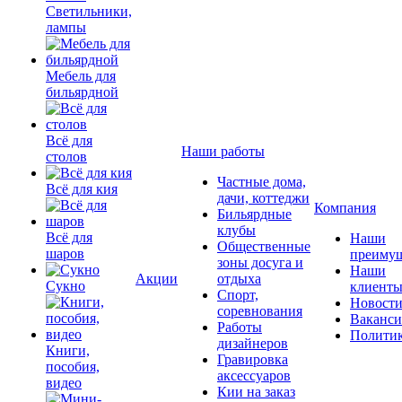
Светильники,
лампы
Мебель для
бильярдной
Всё для
Наши работы
столов
Частные дома,
Всё для кия
дачи, коттеджи
Компания
Бильярдные
клубы
Всё для
Наши
Общественные
шаров
преимущ
зоны досуга и
Наши
Акции
отдыха
Сукно
клиент
Спорт,
Новост
соревнования
Ваканс
Работы
Полити
дизайнеров
Книги,
Гравировка
пособия,
аксессуаров
видео
Кии на заказ