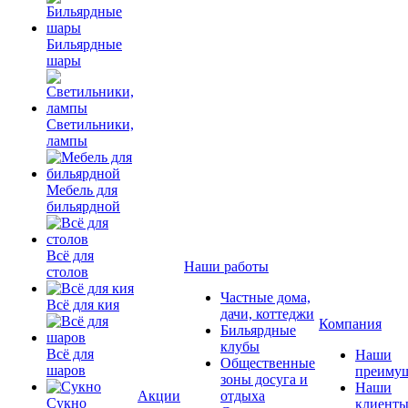
Бильярдные
шары
Светильники,
лампы
Мебель для
бильярдной
Всё для
Наши работы
столов
Частные дома,
Всё для кия
дачи, коттеджи
Компания
Бильярдные
клубы
Всё для
Наши
Общественные
шаров
преимущ
зоны досуга и
Наши
Акции
отдыха
Сукно
клиент