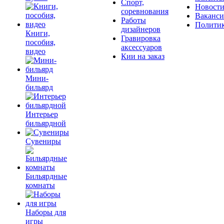
Спорт,
Новост
соревнования
Ваканс
Работы
Полити
дизайнеров
Книги,
Гравировка
пособия,
аксессуаров
видео
Кии на заказ
Мини-
бильярд
Интерьер
бильярдной
Сувениры
Бильярдные
комнаты
Наборы для
игры