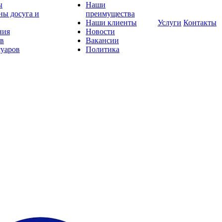
ы
Наши
ны досуга и
преимущества
Наши клиенты
Услуги
Контакты
ния
Новости
ов
Вакансии
суаров
Политика