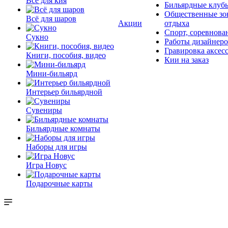
Всё для кия
Бильярдные клуб
Общественные зо
Всё для шаров
Акции
отдыха
Спорт, соревнова
Сукно
Работы дизайнер
Гравировка аксес
Книги, пособия, видео
Кии на заказ
Мини-бильярд
Интерьер бильярдной
Сувениры
Бильярдные комнаты
Наборы для игры
Игра Новус
Подарочные карты