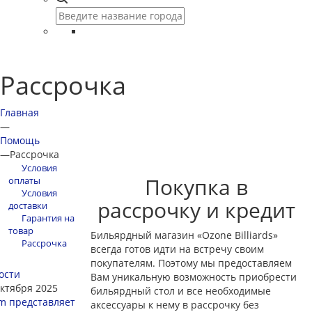
Рассрочка
Главная
—
Помощь
—
Рассрочка
Условия
Покупка в
оплаты
Условия
рассрочку и кредит
доставки
Гарантия на
товар
Бильярдный магазин «Ozone Billiards»
Рассрочка
всегда готов идти на встречу своим
покупателям. Поэтому мы предоставляем
ости
Вам уникальную возможность приобрести
октября 2025
бильярдный стол и все необходимые
m представляет
аксессуары к нему в рассрочку без