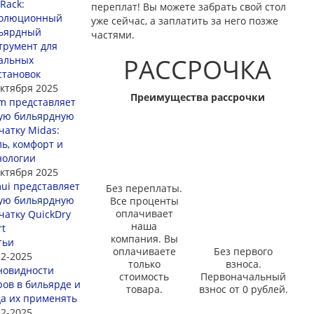
Rack:
переплат! Вы можете забрать свой стол
олюционный
уже сейчас, а заплатить за него позже
ьярдный
частями.
трумент для
РАССРОЧКА
альных
становок
октября 2025
Преимущества рассрочки
m представляет
ую бильярдную
чатку Midas:
ль, комфорт и
нологии
октября 2025
ui представляет
Без переплаты.
ую бильярдную
Все проценты
оплачивает
чатку QuickDry
наша
rt
компания. Вы
тьи
оплачиваете
Без первого
12-2025
только
взноса.
новидности
стоимость
Первоначальный
ров в бильярде и
товара.
взнос от 0 рублей.
да их применять
12-2025