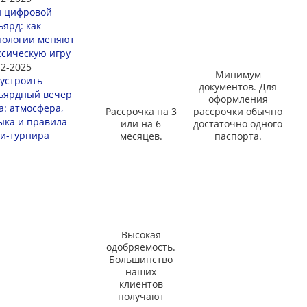
и цифровой
ьярд: как
нологии меняют
ссическую игру
12-2025
Минимум
 устроить
документов. Для
ьярдный вечер
оформления
а: атмосфера,
Рассрочка на 3
рассрочки обычно
ыка и правила
или на 6
достаточно одного
и-турнира
месяцев.
паспорта.
Высокая
одобряемость.
Большинство
наших
клиентов
получают