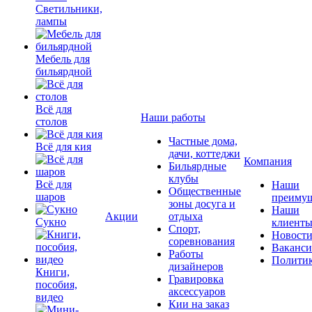
Светильники,
лампы
Мебель для
бильярдной
Всё для
Наши работы
столов
Частные дома,
Всё для кия
дачи, коттеджи
Компания
Бильярдные
клубы
Всё для
Наши
Общественные
шаров
преимущ
зоны досуга и
Наши
Акции
отдыха
Сукно
клиент
Спорт,
Новост
соревнования
Ваканс
Работы
Полити
дизайнеров
Книги,
Гравировка
пособия,
аксессуаров
видео
Кии на заказ