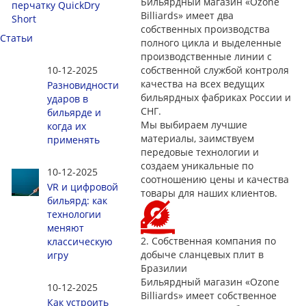
Бильярдный магазин «Ozone
перчатку QuickDry
Billiards» имеет два
Short
собственных производства
Статьи
полного цикла и выделенные
производственные линии с
10-12-2025
собственной службой контроля
качества на всех ведущих
Разновидности
бильярдных фабриках России и
ударов в
СНГ.
бильярде и
Мы выбираем лучшие
когда их
материалы, заимствуем
применять
передовые технологии и
создаем уникальные по
10-12-2025
соотношению цены и качества
VR и цифровой
товары для наших клиентов.
бильярд: как
технологии
меняют
2.
Собственная компания по
классическую
добыче сланцевых плит в
игру
Бразилии
Бильярдный магазин «Ozone
10-12-2025
Billiards» имеет собственное
Как устроить