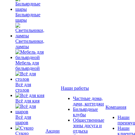
Бильярдные
шары
Светильники,
лампы
Мебель для
бильярдной
Всё для
Наши работы
столов
Частные дома,
Всё для кия
дачи, коттеджи
Компания
Бильярдные
клубы
Всё для
Наши
Общественные
шаров
преимущ
зоны досуга и
Наши
Акции
отдыха
Сукно
клиент