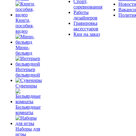
Спорт,
Новост
соревнования
Ваканс
Работы
Полити
дизайнеров
Книги,
Гравировка
пособия,
аксессуаров
видео
Кии на заказ
Мини-
бильярд
Интерьер
бильярдной
Сувениры
Бильярдные
комнаты
Наборы для
игры