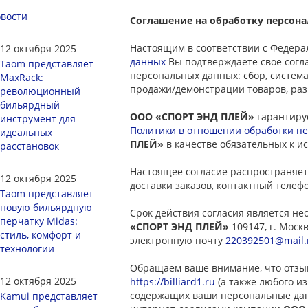
вости
Соглашение на обработку персон
Настоящим в соответствии с Федера
12 октября 2025
данных
Вы подтверждаете свое согл
Taom представляет
персональных данных: сбор, система
MaxRack:
продажи/демонстрации товаров, раз
революционный
бильярдный
ООО «СПОРТ ЭНД ПЛЕЙ»
гарантиру
инструмент для
Политики в отношении обработки п
идеальных
ПЛЕЙ»
в качестве обязательных к 
расстановок
Настоящее согласие распространяет
12 октября 2025
доставки заказов, контактный теле
Taom представляет
новую бильярдную
Срок действия согласия является н
перчатку Midas:
«СПОРТ ЭНД ПЛЕЙ»
109147, г. Москв
стиль, комфорт и
электронную почту
220392501@mail.
технологии
Обращаем ваше внимание, что отзыв
12 октября 2025
https://billiard1.ru
(а также любого из
содержащих ваши персональные дан
Kamui представляет