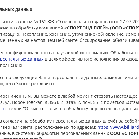
альных данных
льным законом № 152-ФЗ «О персональных данных» от 27.07.20
асие на обработку компанией
«СПОРТ ЭНД ПЛЕЙ» (ООО «СПОРТ
тизацию, накопление, хранение, уточнение (обновление, измен
мещенных на настоящем Веб-сайте, блокирование, обезличива
ет конфиденциальность получаемой информации. Обработка пе
ерсональных данных
в целях эффективного исполнения заказов,
исполнению.
ся на следующие Ваши персональные данные: фамилия, имя и о
фон, платёжные реквизиты.
еограниченным. Вы можете в любой момент отозвать настоящее
а, ул. Воронцовская, д 35б к.2 , этаж 2, пом. 55 с пометкой «О
ru
с темой "Отзыв согласия на обработку персональных данных
 согласия на обработку персональных данных влечёт за собой
 "зеркал" сайта, расположенных по адресам:
https://www.billiar
ные, в системах обработки персональных данных
ООО «СПОРТ