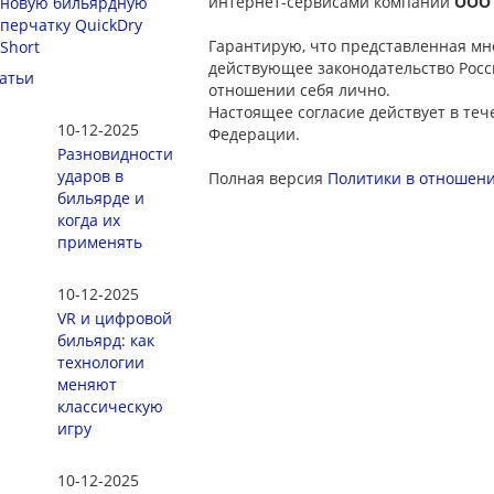
интернет-сервисами компании
ООО
новую бильярдную
перчатку QuickDry
Гарантирую, что представленная мн
Short
действующее законодательство Росс
атьи
отношении себя лично.
Настоящее согласие действует в те
10-12-2025
Федерации.
Разновидности
ударов в
Полная версия
Политики в отношен
бильярде и
когда их
применять
10-12-2025
VR и цифровой
бильярд: как
технологии
меняют
классическую
игру
10-12-2025