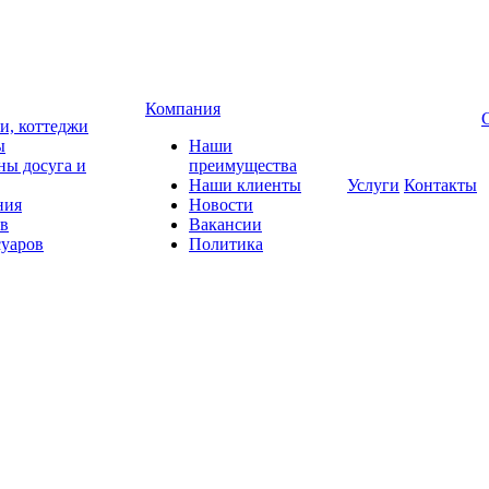
Компания
чи, коттеджи
ы
Наши
ны досуга и
преимущества
Наши клиенты
Услуги
Контакты
ния
Новости
ов
Вакансии
суаров
Политика