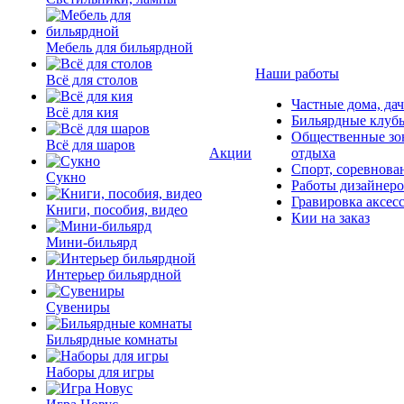
Мебель для бильярдной
Наши работы
Всё для столов
Частные дома, да
Всё для кия
Бильярдные клуб
Общественные зо
Всё для шаров
Акции
отдыха
Спорт, соревнова
Сукно
Работы дизайнер
Гравировка аксес
Книги, пособия, видео
Кии на заказ
Мини-бильярд
Интерьер бильярдной
Сувениры
Бильярдные комнаты
Наборы для игры