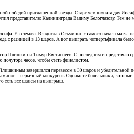
ной победой приглашенной звезды. Старт чемпионата для Иосифа
упил представителю Калининграда Вадиму Белоглазову. Тем не м
сифа. Его земляк Владислав Осьминин с самого начала матча по
беда с разницей в 13 шаров. А вот выиграть четвертьфинала был
гор Плишкин и Тимур Евстигнеев. С последним и предстояло с
о полутора часов, чтобы стать финалистом.
лишкиным завершился перевесом в 30 шаров и убедительной поб
даминов – серьезный конкурент. Однако те болельщики, которы
го есть все шансы на выигрыш.