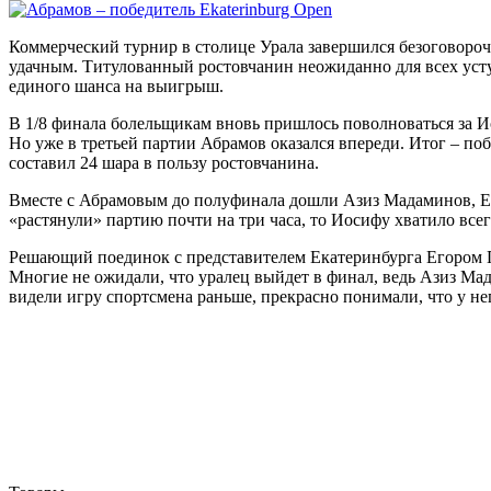
Коммерческий турнир в столице Урала завершился безоговороч
удачным. Титулованный ростовчанин неожиданно для всех уст
единого шанса на выигрыш.
В 1/8 финала болельщикам вновь пришлось поволноваться за Ио
Но уже в третьей партии Абрамов оказался впереди. Итог – по
составил 24 шара в пользу ростовчанина.
Вместе с Абрамовым до полуфинала дошли Азиз Мадаминов, Е
«растянули» партию почти на три часа, то Иосифу хватило всег
Решающий поединок с представителем Екатеринбурга Егором П
Многие не ожидали, что уралец выйдет в финал, ведь Азиз Ма
видели игру спортсмена раньше, прекрасно понимали, что у не