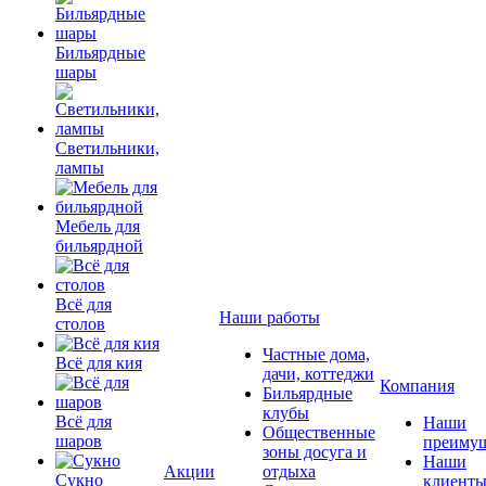
Бильярдные
шары
Светильники,
лампы
Мебель для
бильярдной
Всё для
Наши работы
столов
Частные дома,
Всё для кия
дачи, коттеджи
Компания
Бильярдные
клубы
Всё для
Наши
Общественные
шаров
преимущ
зоны досуга и
Наши
Акции
отдыха
Сукно
клиент