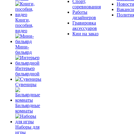
Спорт,
Новост
соревнования
Ваканс
Работы
Полити
дизайнеров
Книги,
Гравировка
пособия,
аксессуаров
видео
Кии на заказ
Мини-
бильярд
Интерьер
бильярдной
Сувениры
Бильярдные
комнаты
Наборы для
игры