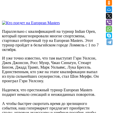
Параллельно с квалификацией на турнир Indian Open,
который проигнорировали многие спортсмены,
стартовал отборочный тур на European Masters. Этот
турнир пройдет в бельгийском городе Ломмель с 1 по 7
октября.
И уже точно известно, что там выступят Гэри Уилсон,
Джек Джонсон, Росс Муир, Чжао Синьтун, Стюарт
Бинэм, Джадд Трамп, Марк Уильямс, Лука Бресель.
Единственным, кто уже на этапе квалификации выпал
из пула сильнейших снукеристов, стал Шон Мерфи. Он
проиграл Гэри Уилсону.
Надеемся, что престижный турнир European Masters
подарит немало сенсаций и неожиданных поворотов.
А чтобы быстрее скоротать время до зрелищного
события, наш гипермаркет предлагает приобрести
столы, игровые аксессуары и учебные пособия, чтобы