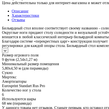
Цена действительна только для интернет-магазина и может отл
Описание
Характеристики
Отзывы
Бильярдный стол вполне соответствует своему названию - солн
Округлые ноги придают столу солидности и визуальной устойч
впишется в любой классический интерьер бильярдной комнаты, 
Благодаря системе «перекрестных царг» конструкция получает 
регулировки для каждой опоры стола. Бильярдный стол компле
Размер игрового поля
9 футов (2,54х1,27 м)
Минимальный размер помещения
5,80х4,50 м (для пирамиды)
Сукно
Миртекс
Амортизаторы
Eurosprint Standart Rus Pro
Количество ног у стола
6
Используются шары
68 мм (пирамида)
У данного товара нет отзывов. Станьте первым, кто оставил отз