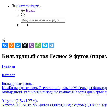
Екатеринбург
Назад
Бильярдный стол Гелиос 9 футов (пира
Главная
—
Каталог
—
Бильярдные столы
Кии
Бильярдные шары
Светильники, лампы
Мебель для бильярд
бильярдной
Сувениры
Бильярдные комнаты
Наборы для игры
Иг
—
9 футов (2,54х1,27 м)
5 футов (1,65х0,85 м)
6 футов (1,80х0,90 м)
7 футов (1,99х0,99 м)