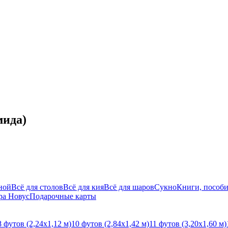
мида)
ной
Всё для столов
Всё для кия
Всё для шаров
Сукно
Книги, пособи
ра Новус
Подарочные карты
8 футов (2,24х1,12 м)
10 футов (2,84х1,42 м)
11 футов (3,20х1,60 м)