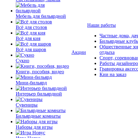
Мебель для бильярдной
Наши работы
Всё для столов
Частные дома, да
Всё для кия
Бильярдные клуб
Общественные зо
Всё для шаров
Акции
отдыха
Спорт, соревнова
Сукно
Работы дизайнер
Гравировка аксес
Книги, пособия, видео
Кии на заказ
Мини-бильярд
Интерьер бильярдной
Сувениры
Бильярдные комнаты
Наборы для игры