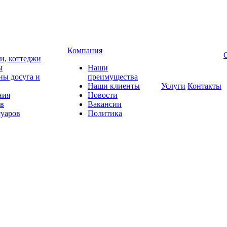
Компания
чи, коттеджи
ы
Наши
ны досуга и
преимущества
Наши клиенты
Услуги
Контакты
ния
Новости
ов
Вакансии
суаров
Политика