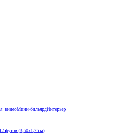
я, видео
Мини-бильярд
Интерьер
12 футов (3,50х1,75 м)