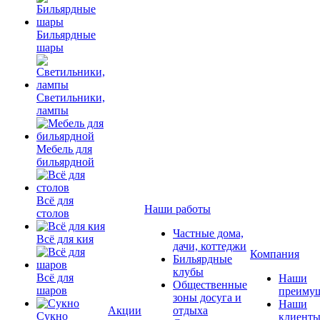
Бильярдные
шары
Светильники,
лампы
Мебель для
бильярдной
Всё для
Наши работы
столов
Частные дома,
Всё для кия
дачи, коттеджи
Компания
Бильярдные
клубы
Всё для
Наши
Общественные
шаров
преимущ
зоны досуга и
Наши
Акции
отдыха
Сукно
клиент