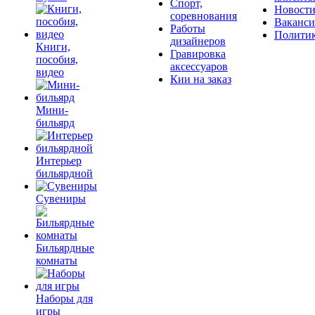
Спорт,
Новост
соревнования
Ваканс
Работы
Полити
дизайнеров
Книги,
Гравировка
пособия,
аксессуаров
видео
Кии на заказ
Мини-
бильярд
Интерьер
бильярдной
Сувениры
Бильярдные
комнаты
Наборы для
игры