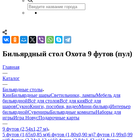
Бильярдный стол Охота 9 футов (пул)
Главная
—
Каталог
—
Бильярдные столы
Кии
Бильярдные шары
Светильники, лампы
Мебель для
бильярдной
Всё для столов
Всё для кия
Всё для
шаров
Сукно
Книги, пособия, видео
Мини-бильярд
Интерьер
бильярдной
Сувениры
Бильярдные комнаты
Наборы для
игры
Игра Новус
Подарочные карты
—
9 футов (2,54х1,27 м)
5 футов (1,65х0,85 м)
6 футов (1,80х0,90 м)
7 футов (1,99х0,99