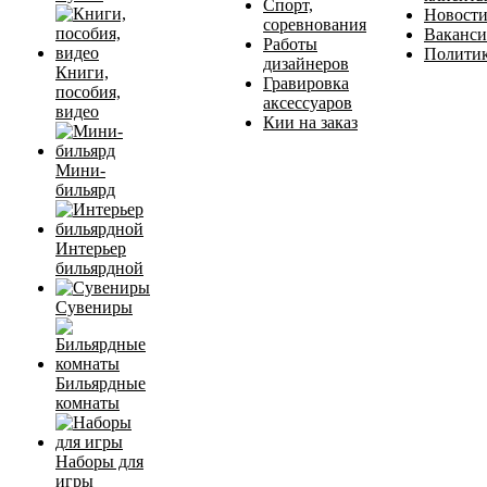
Спорт,
Новост
соревнования
Ваканс
Работы
Полити
дизайнеров
Книги,
Гравировка
пособия,
аксессуаров
видео
Кии на заказ
Мини-
бильярд
Интерьер
бильярдной
Сувениры
Бильярдные
комнаты
Наборы для
игры