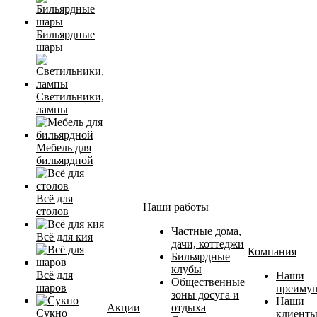
Бильярдные
шары
Светильники,
лампы
Мебель для
бильярдной
Всё для
Наши работы
столов
Частные дома,
Всё для кия
дачи, коттеджи
Компания
Бильярдные
клубы
Всё для
Наши
Общественные
шаров
преимущ
зоны досуга и
Наши
Акции
отдыха
Сукно
клиент