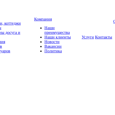
Компания
чи, коттеджи
ы
Наши
ны досуга и
преимущества
Наши клиенты
Услуги
Контакты
ния
Новости
ов
Вакансии
суаров
Политика